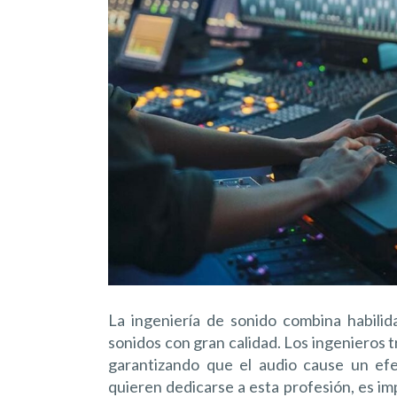
La ingeniería de sonido combina habilid
sonidos con gran calidad. Los ingenieros tr
garantizando que el audio cause un ef
quieren dedicarse a esta profesión, es 