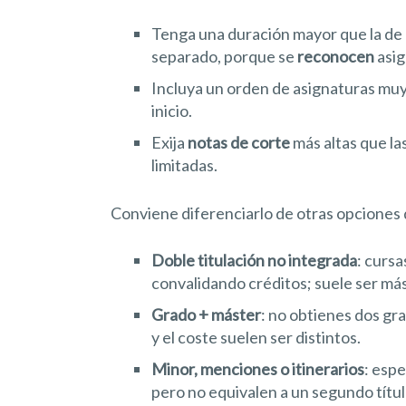
Tenga una duración mayor que la de
separado, porque se
reconocen
asig
Incluya un orden de asignaturas muy 
inicio.
Exija
notas de corte
más altas que la
limitadas.
Conviene diferenciarlo de otras opciones 
Doble titulación no integrada
: curs
convalidando créditos; suele ser más
Grado + máster
: no obtienes dos gra
y el coste suelen ser distintos.
Minor, menciones o itinerarios
: esp
pero no equivalen a un segundo títul