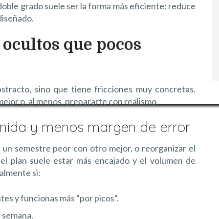
el doble grado suele ser la forma más eficiente: reduce
 diseñado.
s ocultos que pocos
bstracto, sino que tiene fricciones muy concretas.
mejor o, al menos, prepararte con realismo.
enida y menos margen de error
n semestre peor con otro mejor, o reorganizar el
 el plan suele estar más encajado y el volumen de
almente si:
es y funcionas más “por picos”.
a semana.